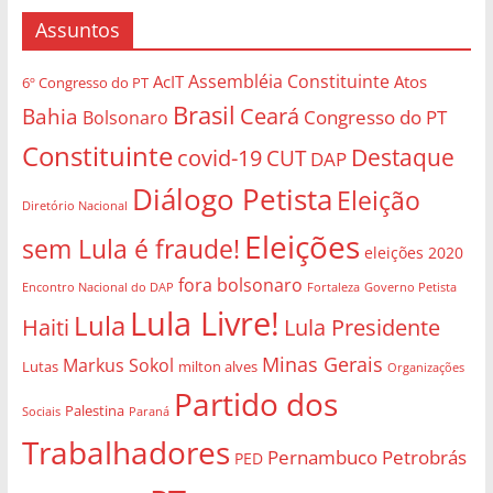
Assuntos
Assembléia Constituinte
AcIT
Atos
6º Congresso do PT
Brasil
Bahia
Ceará
Congresso do PT
Bolsonaro
Constituinte
Destaque
covid-19
CUT
DAP
Diálogo Petista
Eleição
Diretório Nacional
Eleições
sem Lula é fraude!
eleições 2020
fora bolsonaro
Governo Petista
Encontro Nacional do DAP
Fortaleza
Lula Livre!
Lula
Haiti
Lula Presidente
Minas Gerais
Markus Sokol
Lutas
milton alves
Organizações
Partido dos
Palestina
Sociais
Paraná
Trabalhadores
Pernambuco
Petrobrás
PED