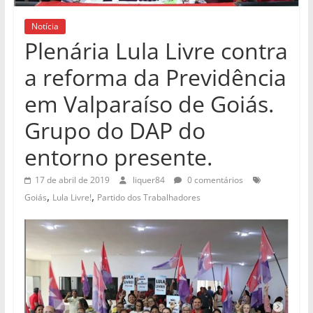
Notícia
Plenária Lula Livre contra
a reforma da Previdência
em Valparaíso de Goiás.
Grupo do DAP do
entorno presente.
17 de abril de 2019
liquer84
0 comentários
,
,
Goiás
Lula Livre!
Partido dos Trabalhadores