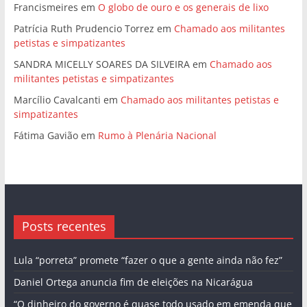
Francismeires
em
O globo de ouro e os generais de lixo
Patrícia Ruth Prudencio Torrez
em
Chamado aos militantes
petistas e simpatizantes
SANDRA MICELLY SOARES DA SILVEIRA
em
Chamado aos
militantes petistas e simpatizantes
Marcílio Cavalcanti
em
Chamado aos militantes petistas e
simpatizantes
Fátima Gavião
em
Rumo à Plenária Nacional
Posts recentes
Lula “porreta” promete “fazer o que a gente ainda não fez”
Daniel Ortega anuncia fim de eleições na Nicarágua
“O dinheiro do governo é quase todo usado em emenda que