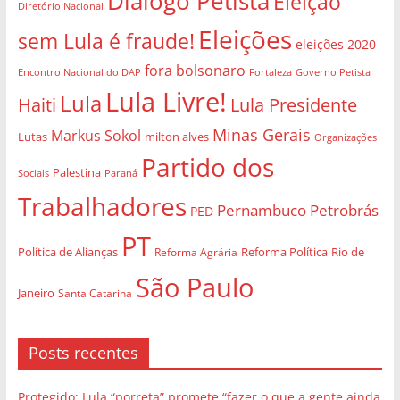
Diálogo Petista
Eleição
Diretório Nacional
Eleições
sem Lula é fraude!
eleições 2020
fora bolsonaro
Governo Petista
Encontro Nacional do DAP
Fortaleza
Lula Livre!
Lula
Haiti
Lula Presidente
Minas Gerais
Markus Sokol
Lutas
milton alves
Organizações
Partido dos
Palestina
Sociais
Paraná
Trabalhadores
Pernambuco
Petrobrás
PED
PT
Política de Alianças
Rio de
Reforma Agrária
Reforma Política
São Paulo
Janeiro
Santa Catarina
Posts recentes
Protegido: Lula “porreta” promete “fazer o que a gente ainda