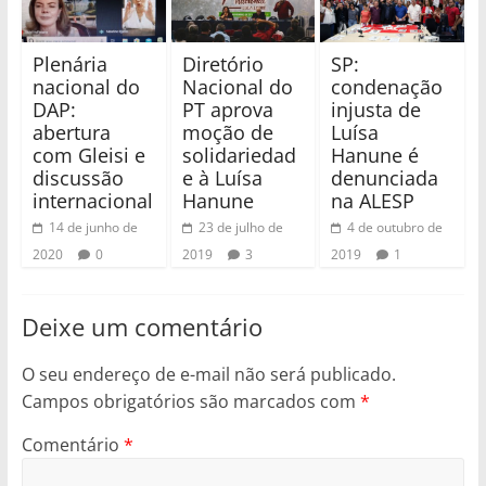
Plenária
Diretório
SP:
nacional do
Nacional do
condenação
DAP:
PT aprova
injusta de
abertura
moção de
Luísa
com Gleisi e
solidariedad
Hanune é
discussão
e à Luísa
denunciada
internacional
Hanune
na ALESP
14 de junho de
23 de julho de
4 de outubro de
2020
0
2019
3
2019
1
Deixe um comentário
O seu endereço de e-mail não será publicado.
Campos obrigatórios são marcados com
*
Comentário
*