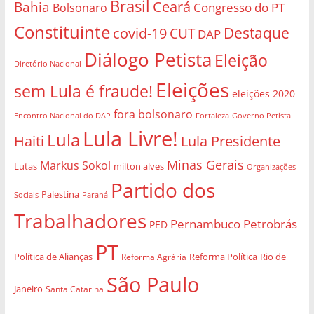
Brasil
Bahia
Ceará
Congresso do PT
Bolsonaro
Constituinte
Destaque
covid-19
CUT
DAP
Diálogo Petista
Eleição
Diretório Nacional
Eleições
sem Lula é fraude!
eleições 2020
fora bolsonaro
Governo Petista
Encontro Nacional do DAP
Fortaleza
Lula Livre!
Lula
Haiti
Lula Presidente
Minas Gerais
Markus Sokol
Lutas
milton alves
Organizações
Partido dos
Palestina
Sociais
Paraná
Trabalhadores
Pernambuco
Petrobrás
PED
PT
Política de Alianças
Rio de
Reforma Agrária
Reforma Política
São Paulo
Janeiro
Santa Catarina