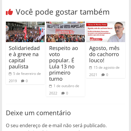
Você pode gostar também
Solidariedad
Respeito ao
Agosto, mês
e à greve na
voto
do cachorro
capital
popular. É
louco!
paulista
Lula 13 no
15 de agosto de
primeiro
5 de fevereiro de
2021
0
turno
2019
0
1 de outubro de
2022
0
Deixe um comentário
O seu endereço de e-mail não será publicado.