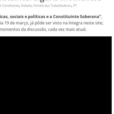
,
,
,
Constituinte
Debate
Partido dos Trabalhadores
PT
cas, sociais e políticas e a Constituinte Soberana”
,
 19 de março, já pôde ser visto na íntegra neste site;
momentos da discussão, cada vez mais atual.