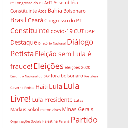
Assembléia
AcIT
6º Congresso do PT
Bahia
Constituinte
Bolsonaro
Atos
Brasil
Ceará
Congresso do PT
Constituinte
covid-19
CUT
DAP
Diálogo
Destaque
Diretório Nacional
Petista
Eleição sem Lula é
Eleições
fraude!
eleições 2020
fora bolsonaro
Encontro Nacional do DAP
Fortaleza
Lula
Lula
Haiti
Governo Petista
Livre!
Lula Presidente
Lutas
Minas Gerais
Markus Sokol
milton alves
Partido
Palestina
Organizações Sociais
Paraná