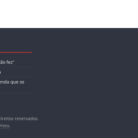
ão fez”
a
enda que os
direitos reservados.
ress
.