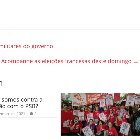
l militares do governo
Acompanhe as eleições francesas deste domingo
→
m
 somos contra a
ão com o PSB?
embro de 2021
1