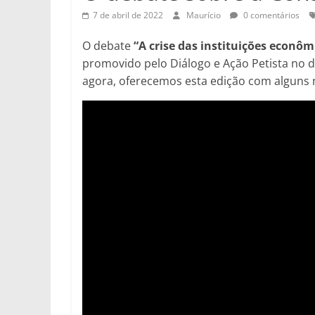
7 de abril de 2022
Maurício
0 comentários
O debate
“A crise das instituições econômi
promovido pelo Diálogo e Ação Petista no dia
agora, oferecemos esta edição com alguns 