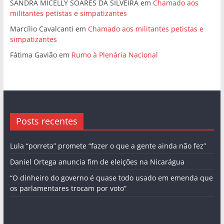
SANDRA MICELLY SOARES DA SILVEIRA
em
Chamado aos
militantes petistas e simpatizantes
Marcílio Cavalcanti
em
Chamado aos militantes petistas e
simpatizantes
Fátima Gavião
em
Rumo à Plenária Nacional
Posts recentes
Lula “porreta” promete “fazer o que a gente ainda não fez”
Daniel Ortega anuncia fim de eleições na Nicarágua
“O dinheiro do governo é quase todo usado em emenda que
os parlamentares trocam por voto”