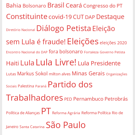
Brasil
Bahia
Ceará
Congresso do PT
Bolsonaro
Constituinte
Destaque
covid-19
CUT
DAP
Diálogo Petista
Eleição
Diretório Nacional
Eleições
sem Lula é fraude!
eleições 2020
fora bolsonaro
Governo Petista
Encontro Nacional do DAP
Fortaleza
Lula Livre!
Lula
Haiti
Lula Presidente
Minas Gerais
Markus Sokol
Lutas
milton alves
Organizações
Partido dos
Palestina
Sociais
Paraná
Trabalhadores
Pernambuco
Petrobrás
PED
PT
Política de Alianças
Rio de
Reforma Agrária
Reforma Política
São Paulo
Janeiro
Santa Catarina