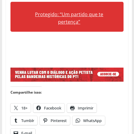
Protegido: “Um partido que te
pertença”
Compartilhe isso:
18+
Facebook
Imprimir
Tumblr
Pinterest
WhatsApp
E-mail