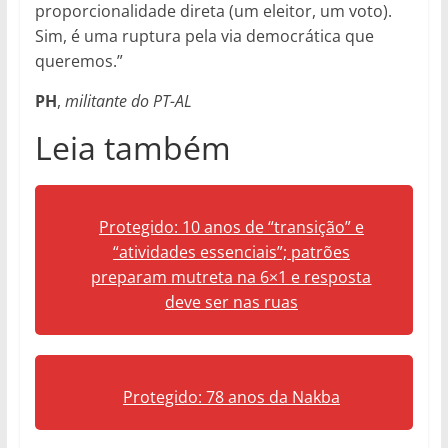
proporcionalidade direta (um eleitor, um voto).
Sim, é uma ruptura pela via democrática que
queremos.”
PH
,
militante do PT-AL
Leia também
Protegido: 10 anos de “transição” e
“atividades essenciais”; patrões
preparam mutreta na 6×1 e resposta
deve ser nas ruas
Protegido: 78 anos da Nakba