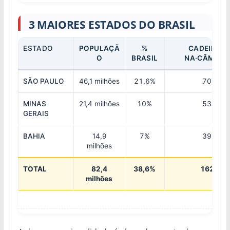
3 MAIORES ESTADOS DO BRASIL
ESTADO
POPULAÇÃ
%
CADEIRAS
O
BRASIL
NA·CÂMARA
SÃO PAULO
46,1 milhões
21,6%
70
MINAS
21,4 milhões
10%
53
GERAIS
BAHIA
14,9
7%
39
milhões
TOTAL
82,4
38,6%
162
milhões