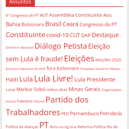
Assuntos
Assembléia Constituinte
AcIT
Atos
6º Congresso do PT
Brasil
Bahia
Ceará
Congresso do PT
Bolsonaro
Constituinte
Destaque
covid-19
CUT
DAP
Diálogo Petista
Eleição
Diretório Nacional
Eleições
sem Lula é fraude!
eleições 2020
fora bolsonaro
Governo Petista
Encontro Nacional do DAP
Fortaleza
Lula Livre!
Lula
Haiti
Lula Presidente
Minas Gerais
Markus Sokol
Lutas
milton alves
Organizações
Partido dos
Palestina
Sociais
Paraná
Trabalhadores
Pernambuco
Petrobrás
PED
PT
Política de Alianças
Rio de
Reforma Agrária
Reforma Política