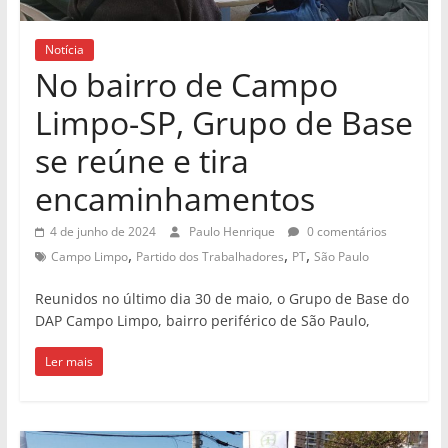
Notícia
No bairro de Campo
Limpo-SP, Grupo de Base
se reúne e tira
encaminhamentos
4 de junho de 2024
Paulo Henrique
0 comentários
,
,
,
Campo Limpo
Partido dos Trabalhadores
PT
São Paulo
Reunidos no último dia 30 de maio, o Grupo de Base do
DAP Campo Limpo, bairro periférico de São Paulo,
Ler mais