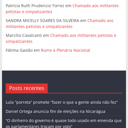
Patrícia Ruth Prudencio Torrez
em
Chamado aos militantes
petistas e simpatizantes
SANDRA MICELLY SOARES DA SILVEIRA
em
Chamado aos
militantes petistas e simpatizantes
Marcílio Cavalcanti
em
Chamado aos militantes petistas e
simpatizantes
Fátima Gavião
em
Rumo à Plenária Nacional
Posts recentes
Lula “porreta” promete “fazer o que a gente ainda não fez”
Daniel Ortega anuncia fim de eleições na Nicarágua
“O dinheiro do governo é quase todo usado em emenda que
os parlamentares trocam por voto”