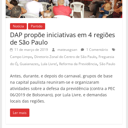
Notícia
Partido
DAP propõe iniciativas em 4 regiões
de São Paulo
11 de março de 2019
mateusgsan
1 Comentário
,
,
Campo Limpo
Diretorio Zonal do Centro de São Paulo
Freguesia
,
,
,
,
do Ó
Guaianazes
Lula Livre!
Reforma da Previdência
São Paulo
Antes, durante, e depois do carnaval, grupos de base
na capital paulista reuniram-se e organizaram
atividades sobre a defesa da previdência (contra a PEC
06/2019 de Bolsonaro), por Lula Livre, e demandas
locais das regiões.
Ler mais