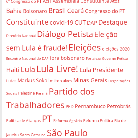
Assembléia Constituinte
AcIT
Atos
6º Congresso do PT
Brasil
Bahia
Ceará
Congresso do PT
Bolsonaro
Constituinte
Destaque
covid-19
CUT
DAP
Diálogo Petista
Eleição
Diretório Nacional
Eleições
sem Lula é fraude!
eleições 2020
fora bolsonaro
Governo Petista
Encontro Nacional do DAP
Fortaleza
Lula Livre!
Lula
Haiti
Lula Presidente
Minas Gerais
Markus Sokol
Lutas
milton alves
Organizações
Partido dos
Palestina
Sociais
Paraná
Trabalhadores
Pernambuco
Petrobrás
PED
PT
Política de Alianças
Rio de
Reforma Agrária
Reforma Política
São Paulo
Janeiro
Santa Catarina