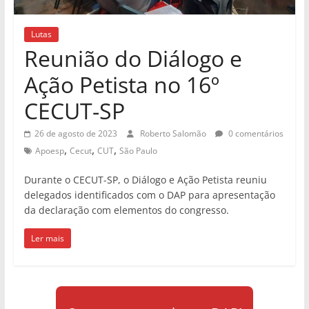
Lutas
Reunião do Diálogo e
Ação Petista no 16º
CECUT-SP
26 de agosto de 2023
Roberto Salomão
0 comentários
,
,
,
Apoesp
Cecut
CUT
São Paulo
Durante o CECUT-SP, o Diálogo e Ação Petista reuniu
delegados identificados com o DAP para apresentação
da declaração com elementos do congresso.
Ler mais