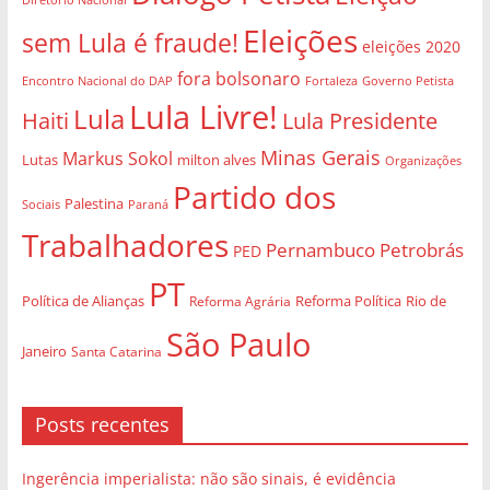
Eleições
sem Lula é fraude!
eleições 2020
fora bolsonaro
Governo Petista
Encontro Nacional do DAP
Fortaleza
Lula Livre!
Lula
Haiti
Lula Presidente
Minas Gerais
Markus Sokol
Lutas
milton alves
Organizações
Partido dos
Palestina
Sociais
Paraná
Trabalhadores
Pernambuco
Petrobrás
PED
PT
Política de Alianças
Rio de
Reforma Agrária
Reforma Política
São Paulo
Janeiro
Santa Catarina
Posts recentes
Ingerência imperialista: não são sinais, é evidência