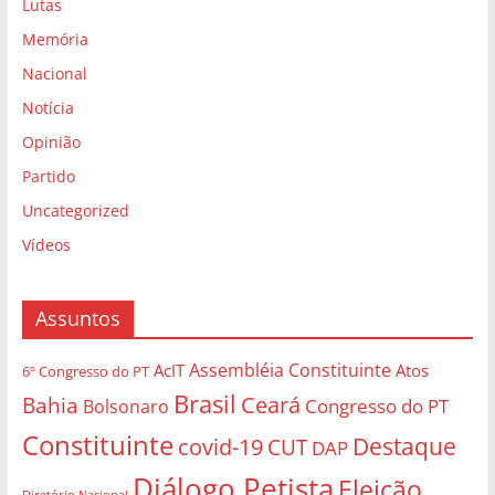
Lutas
Memória
Nacional
Notícia
Opinião
Partido
Uncategorized
Vídeos
Assuntos
Assembléia Constituinte
AcIT
Atos
6º Congresso do PT
Brasil
Bahia
Ceará
Congresso do PT
Bolsonaro
Constituinte
Destaque
covid-19
CUT
DAP
Diálogo Petista
Eleição
Diretório Nacional