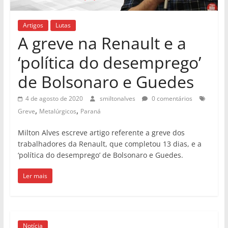
Artigos
Lutas
A greve na Renault e a
‘política do desemprego’
de Bolsonaro e Guedes
4 de agosto de 2020
smiltonalves
0 comentários
,
,
Greve
Metalúrgicos
Paraná
Milton Alves escreve artigo referente a greve dos
trabalhadores da Renault, que completou 13 dias, e a
‘política do desemprego’ de Bolsonaro e Guedes.
Ler mais
Notícia