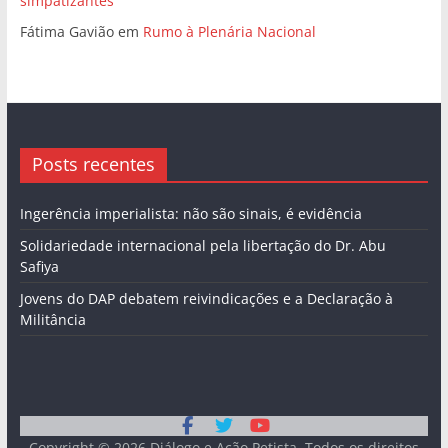
simpatizantes
Fátima Gavião
em
Rumo à Plenária Nacional
Posts recentes
Ingerência imperialista: não são sinais, é evidência
Solidariedade internacional pela libertação do Dr. Abu
Safiya
Jovens do DAP debatem reivindicações e a Declaração à
Militância
Copyright © 2026
Diálogo e Ação Petista
. Todos os direitos