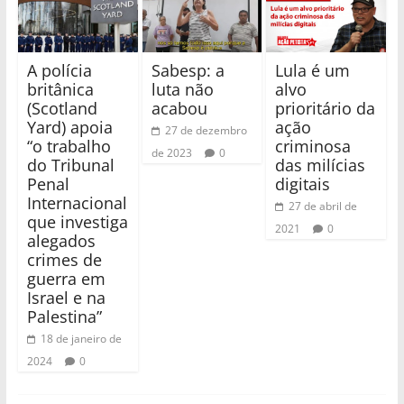
A polícia
Sabesp: a
Lula é um
britânica
luta não
alvo
(Scotland
acabou
prioritário da
Yard) apoia
ação
27 de dezembro
“o trabalho
criminosa
de 2023
0
do Tribunal
das milícias
Penal
digitais
Internacional
27 de abril de
que investiga
2021
0
alegados
crimes de
guerra em
Israel e na
Palestina”
18 de janeiro de
2024
0