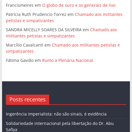
Francismeires
em
O globo de ouro e os generais de lixo
Patrícia Ruth Prudencio Torrez
em
Chamado aos militantes
petistas e simpatizantes
SANDRA MICELLY SOARES DA SILVEIRA
em
Chamado aos
militantes petistas e simpatizantes
Marcílio Cavalcanti
em
Chamado aos militantes petistas e
simpatizantes
Fátima Gavião
em
Rumo à Plenária Nacional
Posts recentes
Ingerência imperialista: não são sinais, é evidência
Solidariedade internacional pela libertação do Dr. Abu
Safiya