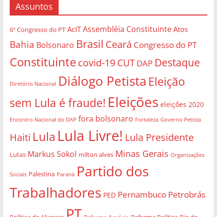
Assuntos
Assembléia Constituinte
AcIT
Atos
6º Congresso do PT
Brasil
Bahia
Ceará
Congresso do PT
Bolsonaro
Constituinte
Destaque
covid-19
CUT
DAP
Diálogo Petista
Eleição
Diretório Nacional
Eleições
sem Lula é fraude!
eleições 2020
fora bolsonaro
Governo Petista
Encontro Nacional do DAP
Fortaleza
Lula Livre!
Lula
Haiti
Lula Presidente
Minas Gerais
Markus Sokol
Lutas
milton alves
Organizações
Partido dos
Palestina
Sociais
Paraná
Trabalhadores
Pernambuco
Petrobrás
PED
PT
Política de Alianças
Rio de
Reforma Agrária