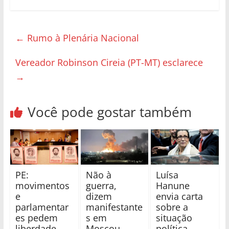
←
Rumo à Plenária Nacional
Vereador Robinson Cireia (PT-MT) esclarece
→
Você pode gostar também
PE:
Não à
Luísa
movimentos
guerra,
Hanune
e
dizem
envia carta
parlamentar
manifestante
sobre a
es pedem
s em
situação
liberdade
Moscou
política