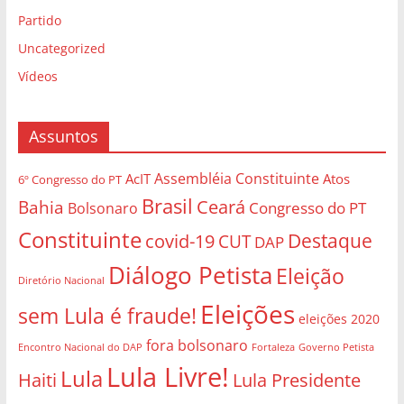
Partido
Uncategorized
Vídeos
Assuntos
Assembléia Constituinte
AcIT
Atos
6º Congresso do PT
Brasil
Bahia
Ceará
Congresso do PT
Bolsonaro
Constituinte
Destaque
covid-19
CUT
DAP
Diálogo Petista
Eleição
Diretório Nacional
Eleições
sem Lula é fraude!
eleições 2020
fora bolsonaro
Governo Petista
Encontro Nacional do DAP
Fortaleza
Lula Livre!
Lula
Haiti
Lula Presidente