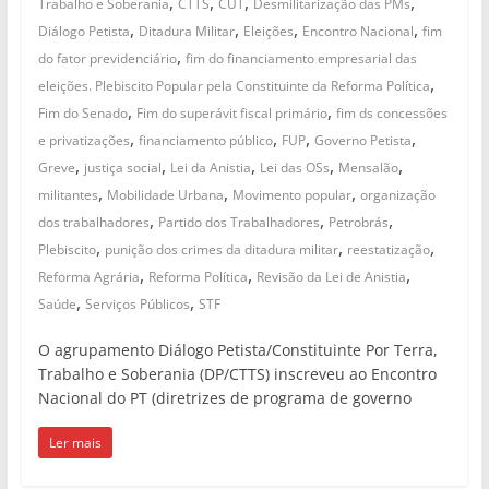
,
,
,
,
Trabalho e Soberania
CTTS
CUT
Desmilitarização das PMs
,
,
,
,
Diálogo Petista
Ditadura Militar
Eleições
Encontro Nacional
fim
,
do fator previdenciário
fim do financiamento empresarial das
,
eleições. Plebiscito Popular pela Constituinte da Reforma Política
,
,
Fim do Senado
Fim do superávit fiscal primário
fim ds concessões
,
,
,
,
e privatizações
financiamento público
FUP
Governo Petista
,
,
,
,
,
Greve
justiça social
Lei da Anistia
Lei das OSs
Mensalão
,
,
,
militantes
Mobilidade Urbana
Movimento popular
organização
,
,
,
dos trabalhadores
Partido dos Trabalhadores
Petrobrás
,
,
,
Plebiscito
punição dos crimes da ditadura militar
reestatização
,
,
,
Reforma Agrária
Reforma Política
Revisão da Lei de Anistia
,
,
Saúde
Serviços Públicos
STF
O agrupamento Diálogo Petista/Constituinte Por Terra,
Trabalho e Soberania (DP/CTTS) inscreveu ao Encontro
Nacional do PT (diretrizes de programa de governo
Ler mais