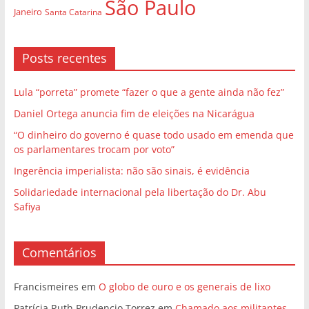
São Paulo
Janeiro
Santa Catarina
Posts recentes
Lula “porreta” promete “fazer o que a gente ainda não fez”
Daniel Ortega anuncia fim de eleições na Nicarágua
“O dinheiro do governo é quase todo usado em emenda que
os parlamentares trocam por voto”
Ingerência imperialista: não são sinais, é evidência
Solidariedade internacional pela libertação do Dr. Abu
Safiya
Comentários
Francismeires
em
O globo de ouro e os generais de lixo
Patrícia Ruth Prudencio Torrez
em
Chamado aos militantes