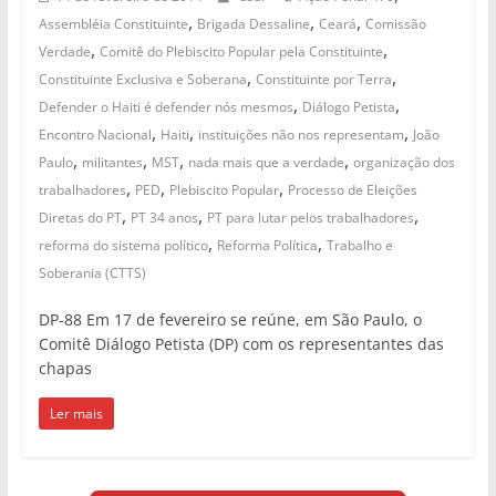
,
,
,
Assembléia Constituinte
Brigada Dessaline
Ceará
Comissão
,
,
Verdade
Comitê do Plebiscito Popular pela Constituinte
,
,
Constituinte Exclusiva e Soberana
Constituinte por Terra
,
,
Defender o Haiti é defender nós mesmos
Diálogo Petista
,
,
,
Encontro Nacional
Haiti
instituições não nos representam
João
,
,
,
,
Paulo
militantes
MST
nada mais que a verdade
organização dos
,
,
,
trabalhadores
PED
Plebiscito Popular
Processo de Eleições
,
,
,
Diretas do PT
PT 34 anos
PT para lutar pelos trabalhadores
,
,
reforma do sistema político
Reforma Política
Trabalho e
Soberania (CTTS)
DP-88 Em 17 de fevereiro se reúne, em São Paulo, o
Comitê Diálogo Petista (DP) com os representantes das
chapas
Ler mais