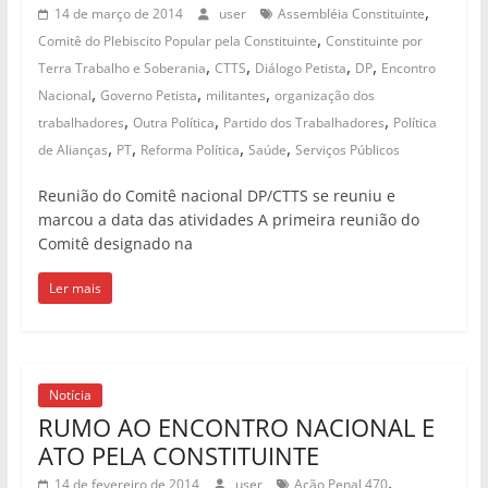
,
14 de março de 2014
user
Assembléia Constituinte
,
Comitê do Plebiscito Popular pela Constituinte
Constituinte por
,
,
,
,
Terra Trabalho e Soberania
CTTS
Diálogo Petista
DP
Encontro
,
,
,
Nacional
Governo Petista
militantes
organização dos
,
,
,
trabalhadores
Outra Política
Partido dos Trabalhadores
Política
,
,
,
,
de Alianças
PT
Reforma Política
Saúde
Serviços Públicos
Reunião do Comitê nacional DP/CTTS se reuniu e
marcou a data das atividades A primeira reunião do
Comitê designado na
Ler mais
Notícia
RUMO AO ENCONTRO NACIONAL E
ATO PELA CONSTITUINTE
,
14 de fevereiro de 2014
user
Ação Penal 470