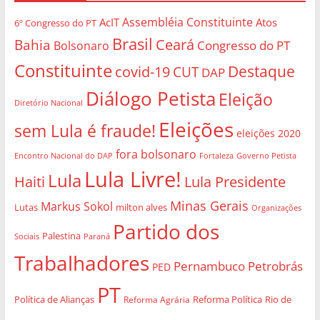
Assembléia Constituinte
AcIT
Atos
6º Congresso do PT
Brasil
Bahia
Ceará
Congresso do PT
Bolsonaro
Constituinte
Destaque
covid-19
CUT
DAP
Diálogo Petista
Eleição
Diretório Nacional
Eleições
sem Lula é fraude!
eleições 2020
fora bolsonaro
Governo Petista
Encontro Nacional do DAP
Fortaleza
Lula Livre!
Lula
Haiti
Lula Presidente
Minas Gerais
Markus Sokol
Lutas
milton alves
Organizações
Partido dos
Palestina
Sociais
Paraná
Trabalhadores
Pernambuco
Petrobrás
PED
PT
Política de Alianças
Rio de
Reforma Agrária
Reforma Política