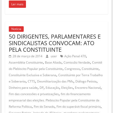
Ler mais
Notícia
50 DIRIGENTES, PARLAMENTARES E
SINDICALISTAS CONVOCAM: ATO
PELA CONSTITUINTE
,
28 de março de 2014
user
Ação Penal 470
,
,
,
Assembléia Constituinte
Base Aliada
Comissão Verdade
Comitê
,
,
,
do Plebiscito Popular pela Constituinte
Congresso
Constituinte
,
Constituinte Exclusiva e Soberana
Constituinte por Terra Trabalho
,
,
,
,
e Soberania
CTTS
Desmilitarização das PMs
Diálogo Petista
,
,
,
,
,
Dinheiro para saúde
DP
Educação
Eleições
Encontro Nacional
,
Fim das concessões e privatizações
fim do financiamento
empresarial das eleições. Plebiscito Popular pela Constituinte da
,
,
,
Reforma Política
Fim do Senado
Fim do superávit fiscal primário
,
,
,
Governo Petista
Jornada de 40 horas
mandatos parlamentares