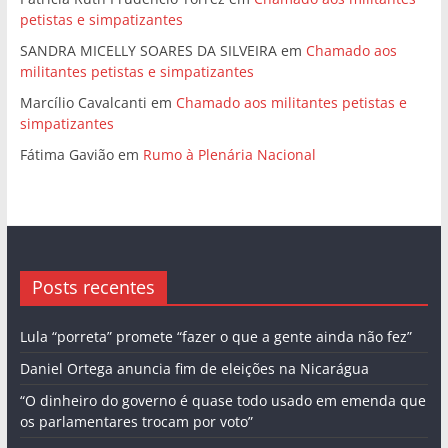
petistas e simpatizantes
SANDRA MICELLY SOARES DA SILVEIRA
em
Chamado aos
militantes petistas e simpatizantes
Marcílio Cavalcanti
em
Chamado aos militantes petistas e
simpatizantes
Fátima Gavião
em
Rumo à Plenária Nacional
Posts recentes
Lula “porreta” promete “fazer o que a gente ainda não fez”
Daniel Ortega anuncia fim de eleições na Nicarágua
“O dinheiro do governo é quase todo usado em emenda que
os parlamentares trocam por voto”