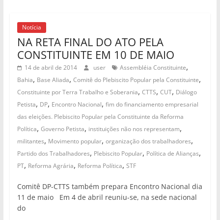
Notícia
NA RETA FINAL DO ATO PELA
CONSTITUINTE EM 10 DE MAIO
,
14 de abril de 2014
user
Assembléia Constituinte
,
,
,
Bahia
Base Aliada
Comitê do Plebiscito Popular pela Constituinte
,
,
,
Constituinte por Terra Trabalho e Soberania
CTTS
CUT
Diálogo
,
,
,
Petista
DP
Encontro Nacional
fim do financiamento empresarial
das eleições. Plebiscito Popular pela Constituinte da Reforma
,
,
,
Política
Governo Petista
instituições não nos representam
,
,
,
militantes
Movimento popular
organização dos trabalhadores
,
,
,
Partido dos Trabalhadores
Plebiscito Popular
Política de Alianças
,
,
,
PT
Reforma Agrária
Reforma Política
STF
Comitê DP-CTTS também prepara Encontro Nacional dia
11 de maio Em 4 de abril reuniu-se, na sede nacional
do