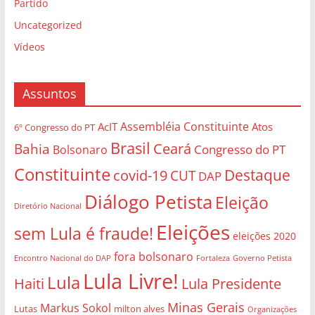
Partido
Uncategorized
Vídeos
Assuntos
Assembléia Constituinte
AcIT
Atos
6º Congresso do PT
Brasil
Bahia
Ceará
Congresso do PT
Bolsonaro
Constituinte
Destaque
covid-19
CUT
DAP
Diálogo Petista
Eleição
Diretório Nacional
Eleições
sem Lula é fraude!
eleições 2020
fora bolsonaro
Governo Petista
Encontro Nacional do DAP
Fortaleza
Lula Livre!
Lula
Haiti
Lula Presidente
Minas Gerais
Markus Sokol
Lutas
milton alves
Organizações