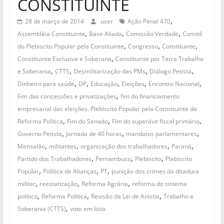
CONSTITUINTE
,
28 de março de 2014
user
Ação Penal 470
,
,
,
Assembléia Constituinte
Base Aliada
Comissão Verdade
Comitê
,
,
,
do Plebiscito Popular pela Constituinte
Congresso
Constituinte
,
Constituinte Exclusiva e Soberana
Constituinte por Terra Trabalho
,
,
,
,
e Soberania
CTTS
Desmilitarização das PMs
Diálogo Petista
,
,
,
,
,
Dinheiro para saúde
DP
Educação
Eleições
Encontro Nacional
,
Fim das concessões e privatizações
fim do financiamento
empresarial das eleições. Plebiscito Popular pela Constituinte da
,
,
,
Reforma Política
Fim do Senado
Fim do superávit fiscal primário
,
,
,
Governo Petista
Jornada de 40 horas
mandatos parlamentares
,
,
,
,
Mensalão
militantes
organização dos trabalhadores
Paraná
,
,
,
Partido dos Trabalhadores
Pernambuco
Plebiscito
Plebiscito
,
,
,
Popular
Política de Alianças
PT
punição dos crimes da ditadura
,
,
,
militar
reestatização
Reforma Agrária
reforma do sistema
,
,
,
político
Reforma Política
Revisão da Lei de Anistia
Trabalho e
,
Soberania (CTTS)
voto em lista