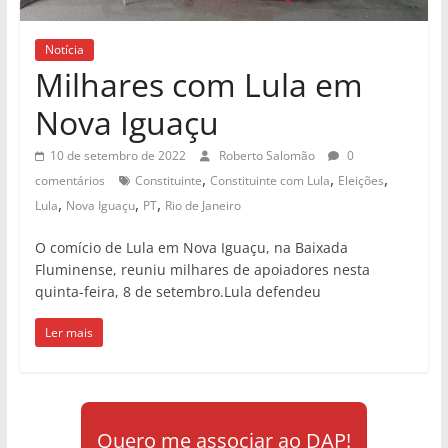
Notícia
Milhares com Lula em
Nova Iguaçu
10 de setembro de 2022
Roberto Salomão
0
,
,
,
comentários
Constituinte
Constituinte com Lula
Eleições
,
,
,
Lula
Nova Iguaçu
PT
Rio de Janeiro
O comício de Lula em Nova Iguaçu, na Baixada
Fluminense, reuniu milhares de apoiadores nesta
quinta-feira, 8 de setembro.Lula defendeu
Ler mais
Quero me associar ao DAP!