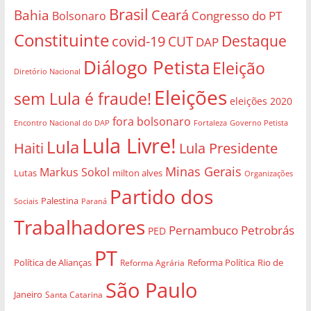
Brasil
Bahia
Ceará
Congresso do PT
Bolsonaro
Constituinte
Destaque
covid-19
CUT
DAP
Diálogo Petista
Eleição
Diretório Nacional
Eleições
sem Lula é fraude!
eleições 2020
fora bolsonaro
Governo Petista
Encontro Nacional do DAP
Fortaleza
Lula Livre!
Lula
Haiti
Lula Presidente
Minas Gerais
Markus Sokol
Lutas
milton alves
Organizações
Partido dos
Palestina
Sociais
Paraná
Trabalhadores
Pernambuco
Petrobrás
PED
PT
Política de Alianças
Rio de
Reforma Agrária
Reforma Política
São Paulo
Janeiro
Santa Catarina