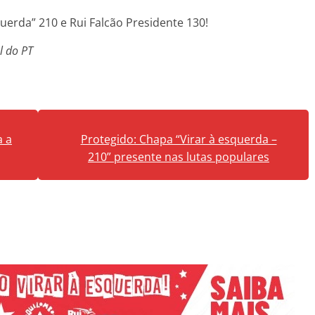
querda” 210 e Rui Falcão Presidente 130!
l do PT
a a
Protegido: Chapa “Virar à esquerda –
210” presente nas lutas populares