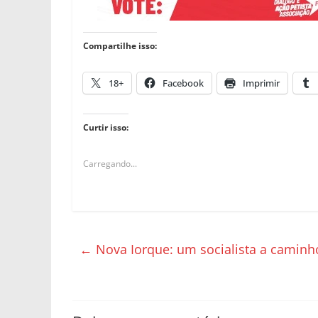
Compartilhe isso:
18+
Facebook
Imprimir
Curtir isso:
Carregando...
←
Nova Iorque: um socialista a caminho