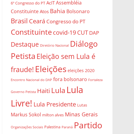
Assembléia
AcIT
6º Congresso do PT
Bahia
Constituinte
Bolsonaro
Atos
Brasil
Ceará
Congresso do PT
Constituinte
covid-19
CUT
DAP
Diálogo
Destaque
Diretório Nacional
Petista
Eleição sem Lula é
Eleições
fraude!
eleições 2020
fora bolsonaro
Encontro Nacional do DAP
Fortaleza
Lula
Lula
Haiti
Governo Petista
Livre!
Lula Presidente
Lutas
Minas Gerais
Markus Sokol
milton alves
Partido
Palestina
Organizações Sociais
Paraná