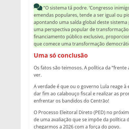
“O sistema tá podre. ‘Congresso inimigo
emendas populares, tende a ser igual ou pio
apontando uma saída global deste sistema p
uma perspectiva popular de transformação – 
financiamento público exclusivo, proporcio
que comece uma transformação democrátic
Uma só conclusão
Os fatos são teimosos. A política da “frent
ver.
A verdade é que ou o governo Lula reage à
dar fim ao calabouço fiscal e realizar as p
enfrentar os bandidos do Centrão!
O Processo Eleitoral Direto (PED) no próx
de uma avaliação que se impõe da política 
chegarmos a 2026 com a força do povo.