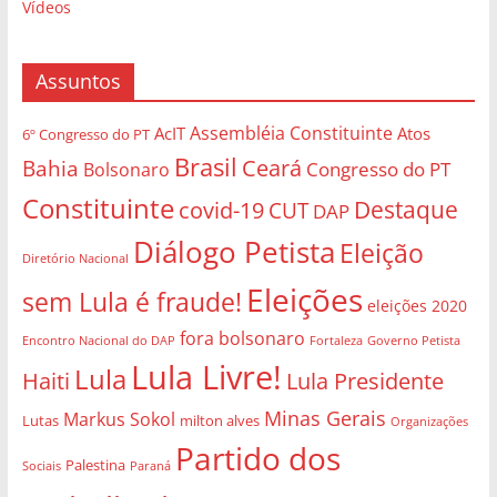
Vídeos
Assuntos
Assembléia Constituinte
AcIT
Atos
6º Congresso do PT
Brasil
Bahia
Ceará
Congresso do PT
Bolsonaro
Constituinte
Destaque
covid-19
CUT
DAP
Diálogo Petista
Eleição
Diretório Nacional
Eleições
sem Lula é fraude!
eleições 2020
fora bolsonaro
Governo Petista
Encontro Nacional do DAP
Fortaleza
Lula Livre!
Lula
Haiti
Lula Presidente
Minas Gerais
Markus Sokol
Lutas
milton alves
Organizações
Partido dos
Palestina
Sociais
Paraná