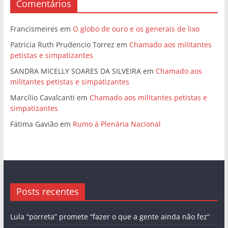
Comentários
Francismeires
em
O globo de ouro e os generais de lixo
Patrícia Ruth Prudencio Torrez
em
Chamado aos militantes
petistas e simpatizantes
SANDRA MICELLY SOARES DA SILVEIRA
em
Chamado aos
militantes petistas e simpatizantes
Marcílio Cavalcanti
em
Chamado aos militantes petistas e
simpatizantes
Fátima Gavião
em
Rumo à Plenária Nacional
Posts recentes
Lula “porreta” promete “fazer o que a gente ainda não fez”