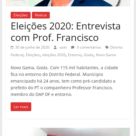
Eleições
Notícia
Eleições 2020: Entrevista
com Prof. Francisco
30 de junho de 2020
user
0 comentários
Distrito
,
,
,
,
,
Federal
Eleições
eleições 2020
Entorno
Goiás
Novo Gama
Novo Gama, Goiás. Com 115 mil habitantes, a cidade
fica no entorno do Distrito Federal. Munícipio
emancipado há 24 anos, tem como pré-candidato a
prefeito do PT o companheiro Professor Francisco,
membro do DAP DF e entorno.
Ler mais