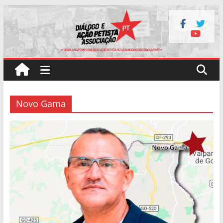
Pular
para
o
conteúdo
Novo Gama