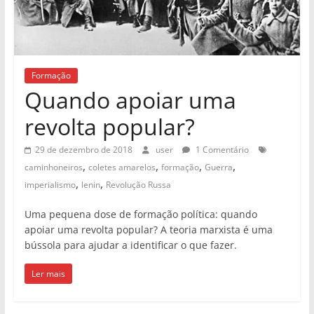
Formação
Quando apoiar uma
revolta popular?
29 de dezembro de 2018
user
1 Comentário
,
,
,
,
caminhoneiros
coletes amarelos
formação
Guerra
,
,
imperialismo
lenin
Revolução Russa
Uma pequena dose de formação política: quando
apoiar uma revolta popular? A teoria marxista é uma
bússola para ajudar a identificar o que fazer.
Ler mais