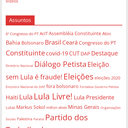
Vídeos
Assuntos
Assembléia Constituinte
AcIT
Atos
6º Congresso do PT
Brasil
Bahia
Ceará
Congresso do PT
Bolsonaro
Constituinte
Destaque
covid-19
CUT
DAP
Diálogo Petista
Eleição
Diretório Nacional
Eleições
sem Lula é fraude!
eleições 2020
fora bolsonaro
Governo Petista
Encontro Nacional do DAP
Fortaleza
Lula Livre!
Lula
Haiti
Lula Presidente
Minas Gerais
Markus Sokol
Lutas
milton alves
Organizações
Partido dos
Palestina
Sociais
Paraná