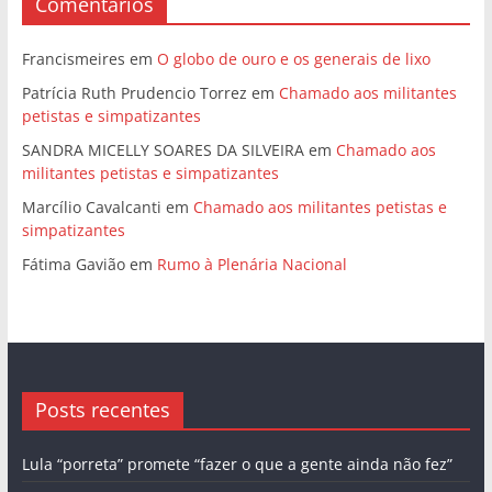
Comentários
Francismeires
em
O globo de ouro e os generais de lixo
Patrícia Ruth Prudencio Torrez
em
Chamado aos militantes
petistas e simpatizantes
SANDRA MICELLY SOARES DA SILVEIRA
em
Chamado aos
militantes petistas e simpatizantes
Marcílio Cavalcanti
em
Chamado aos militantes petistas e
simpatizantes
Fátima Gavião
em
Rumo à Plenária Nacional
Posts recentes
Lula “porreta” promete “fazer o que a gente ainda não fez”